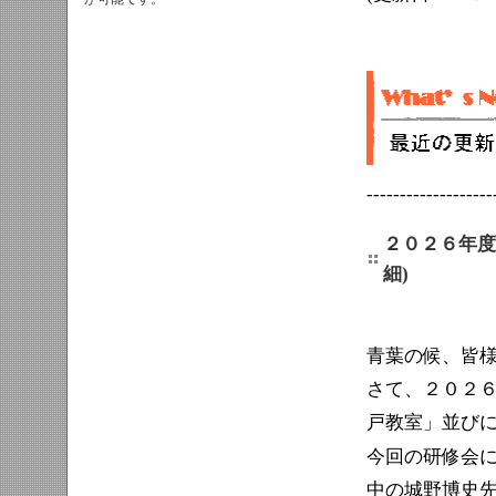
-------------------
２０２６年度
細)
青葉の候、皆
さて、２０２
戸教室」並び
今回の研修会
中の城野博史