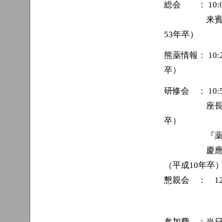
総会 ： 10:0
来賓挨拶 熊
53年卒）
熊薬情報： 10
卒）
研修会 ： 10:5
座長 第一
卒）
『薬剤師に
慶應義塾大学
（平成10年卒
懇親会 ： 12:
くまモンタイ
参加費 ：当