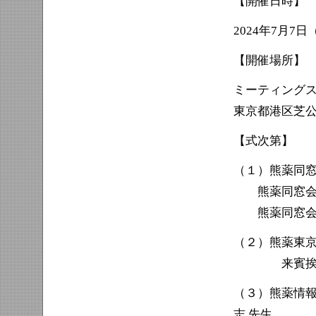
【開催日時】
2024年7月7日（
【開催場所】
ミーティングス
東京都港区芝公
【式次第】
（１）熊薬同
熊薬同窓会会長
熊薬同窓会役員
（２）熊薬東
来賓挨拶 熊
（３）熊薬情
志 先生