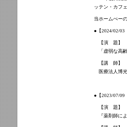
ッテン・カフ
当ホームぺー
●【2024/02
【演 題】
「虚弱な高齢
【講 師】
医療法人博光会
●【2023/0
【演 題】
『薬剤師によ