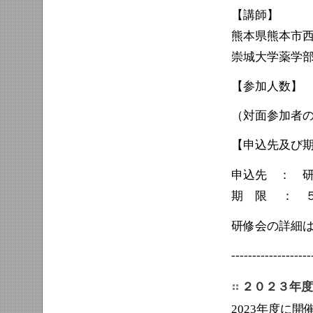
【講師】
熊本県熊本市
崇城大学薬学
【参加人数】
（対面参加者
【申込先及び
申込先 ： 
期 限 ： 
研修会の詳細
-------------------
２０２３年度
2023年度に開