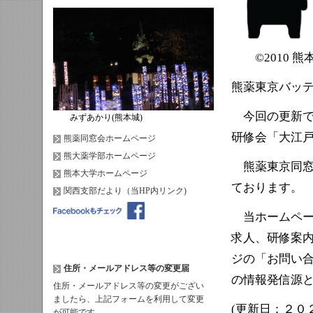
©2010 熊
熊薬東京バッ
今回の更新で
みずあかり(熊本城)
研修会「大江
熊薬同窓会ホームページ
熊大薬学部ホームページ
熊薬東京同窓
熊本大学ホームページ
ております。
関西支部だより（当HP内リンク)
当ホームペー
求人、研修案
ジの「お問い
住所・メールアドレス等の変更届
の情報発信源
住所・メールアドレス等の変更がござい
ましたら、上記フォームを利用して変更
(更新日：２０
が可能です。