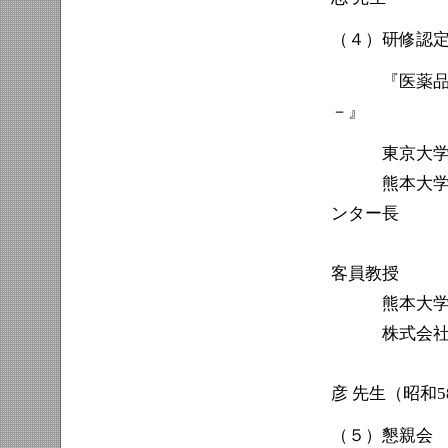
（４）研修認
『医薬品の社
－』
東京大学 国
熊本大学 大
ンター長
客員教授
熊本大学発スタ
株式会社NB
彦 先生（昭和5
（５）懇親会 12