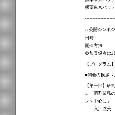
熊薬東京バッ
-------------------
公開シンポジ
日時 ： 20
開催方法 ： We
参加登録者は3⽉
【プログラム
■開会の挨拶
【第⼀部】研究
1. 「調剤業
ンを中⼼に」
⼊江徹美