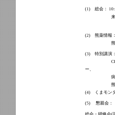
(1) 総会： 10
来賓
入江 
(2) 熊薬情報：
熊本大学薬
(3) 特別講演： 
CKDの病
ー、
病態生理
熊本大学薬
(4) くまモンタ
(5) 懇親会： 1
総会・研修会(