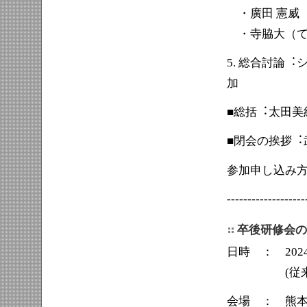
・廣田 憲威
・寺脇大（て
5. 総合討論
加
■総括︓太⽥美
■閉会の挨拶︓
参加申し込み
-------------------
卒後研修会の
日時 ： 2024
(従来の日曜
会場 ： 熊本