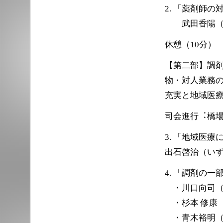
2. 「薬剤師
武田香陽（
休憩（10分）
【第二部】調
物・対⼈業務
充実と地域医療
司会進⾏︓橋
3. 「地域医
出石啓治（い
4. 「調剤の
・川口向司（
・杉本 修康
・青木裕明（