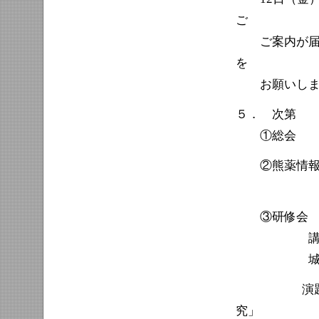
ご
ご案内が届か
を
お願いしま
５． 次第
①総会 ：10
②熊薬情報：1
熊本大学薬
③研修会 ：1
講師：熊本
城野博史 
演題：「熊
究」